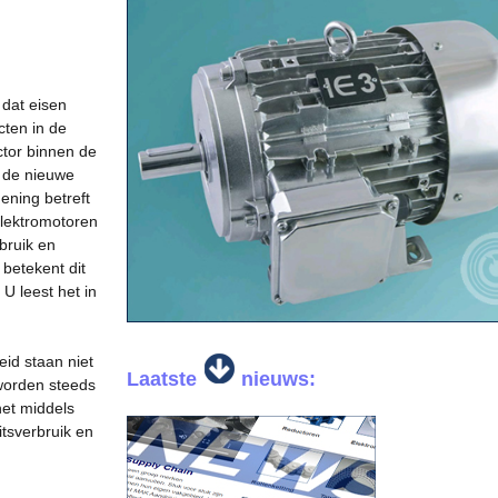
 dat eisen
cten in de
ctor binnen de
t de nieuwe
ning betreft
elektromotoren
rbruik en
betekent dit
U leest het in
id staan niet
Laatste
nieuws:
 worden steeds
het middels
itsverbruik en