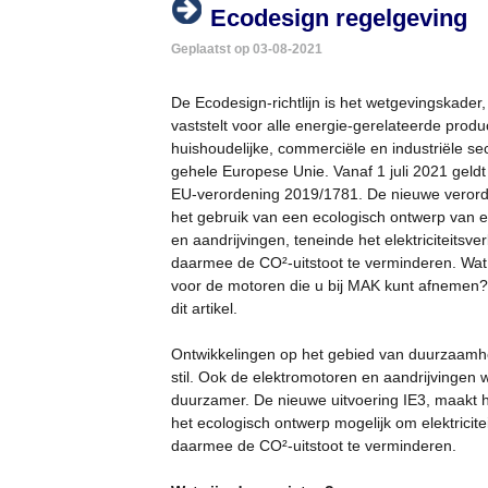
Ecodesign regelgeving
Geplaatst op 03-08-2021
De Ecodesign-richtlijn is het wetgevingskader,
vaststelt voor alle energie-gerelateerde produ
huishoudelijke, commerciële en industriële se
gehele Europese Unie. Vanaf 1 juli 2021 geld
EU-verordening 2019/1781. De nieuwe verorde
het gebruik van een ecologisch ontwerp van 
en aandrijvingen, teneinde het elektriciteitsve
daarmee de CO²-uitstoot te verminderen. Wat 
voor de motoren die u bij MAK kunt afnemen? 
dit artikel.
Ontwikkelingen op het gebied van duurzaamhe
stil. Ook de elektromotoren en aandrijvingen
duurzamer. De nieuwe uitvoering IE3, maakt 
het ecologisch ontwerp mogelijk om elektricite
daarmee de CO²-uitstoot te verminderen.