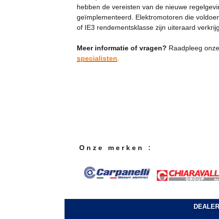
hebben de vereisten van de nieuwe regelgevin
geïmplementeerd. Elektromotoren die voldoe
of IE3 rendementsklasse zijn uiteraard verkrij
Meer informatie of vragen?
Raadpleeg onz
specialisten
.
O n z e m e r k e n :
DEALE