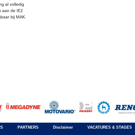
g al volledig
n aan de IE2
gbaar bij MAK.
e
|
|
|
RS
PARTNERS
Disclaimer
VACATURES & STAGES