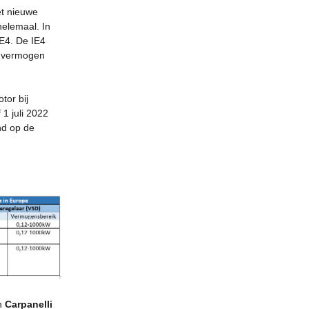
t nieuwe
helemaal. In
IE4. De IE4
n vermogen
tor bij
1 juli 2022
nd op de
n
Carpanelli