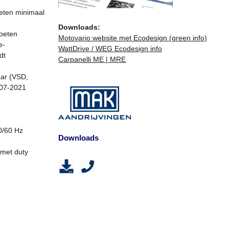
eten minimaal
Downloads:
moeten
Motovario website met Ecodesign (green info)
e-
WattDrive / WEG Ecodesign info
dt
Carpanelli ME | MRE
aar (VSD,
-07-2021
0/60 Hz
Downloads
 met duty