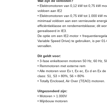
Wat zijn de vereisten?
• Elektromotoren van 0,12 kW tot 0,75 kW mo
voldoen aan IE2
• Elektromotoren van 0,75 kW tot 1.000 kW 
minimaal voldoen aan een vernieuwde energi
efficiëntieklasse en rendementsklasse; dit wor
gerealiseerd in IE3.
De optie om een IE2-motor + frequentieregel
Variable Speed Drive) te gebruiken, is per 01
vervallen.
Dit geldt voor:
• 3-fase enkeltoeren motoren 50 Hz, 60 Hz, 5
• Remmotoren met externe rem
• Alle motoren voor Ex t, Ex ec, Ex d en Ex de
class: S1, S3 > 80%, S6 > 80%
• Totally Enclosed, Air Over (TEAO) motoren.
Uitgezonderd zijn:
• Motoren > 1.000V
• Mijnbouw motoren