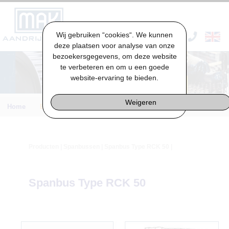
Wij gebruiken “cookies“. We kunnen
VACATURES & STAGES
deze plaatsen voor analyse van onze
bezoekersgegevens, om deze website
te verbeteren en om u een goede
website-ervaring te bieden.
Weigeren
Home
Engineering
Producten
|
Spanbussen
| Spanbus Type RCK 50 |
Spanbus Type RCK 50