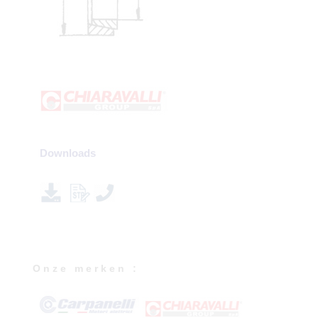
Downloads
O n z e m e r k e n :