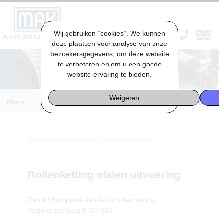
Wij gebruiken “cookies“. We kunnen
VACATURES & STAGES
deze plaatsen voor analyse van onze
bezoekersgegevens, om deze website
te verbeteren en om u een goede
website-ervaring te bieden.
Weigeren
Home
Engineering
Producten
|
Rollenketting
| Stalen uitvoering |
Rollenketting stalen uitvoering
Renold Europese standaard rollen ketting
Volgens standaard ISO 606.