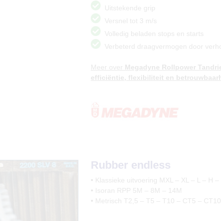
Uitstekende grip
Versnel tot 3 m/s
Volledig beladen stops en starts
Verbeterd draagvermogen door verhog
Meer over
Megadyne Rollpower Tandrie
efficiëntie, flexibiliteit en betrouwbaar
Rubber endless
• Klassieke uitvoering MXL – XL – L – H –
• Isoran RPP 5M – 8M – 14M
• Metrisch T2,5 – T5 – T10 – CT5 – CT10