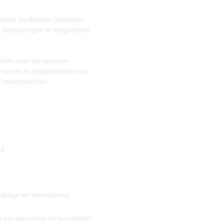
tische geribbelde rubberen
n toepassingen in magazijnen
chikt voor de sectoren
le keuze in toepassingen voor
 fitnessmarkten.
ng
lijtage en veroudering
 van spanners en loopwielen