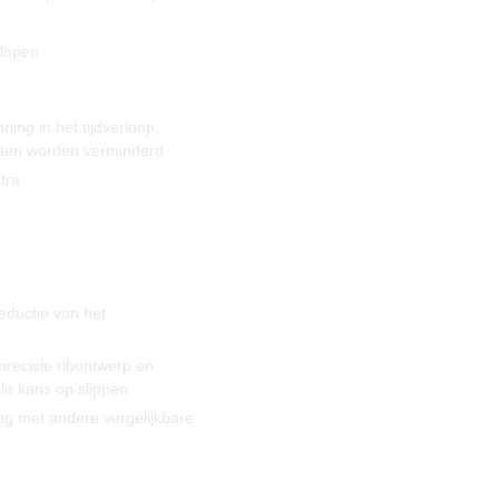
 lopen
ing in het tijdverloop,
sten worden verminderd
tra
eductie van het
recisie ribontwerp en
le kans op slippen
ng met andere vergelijkbare