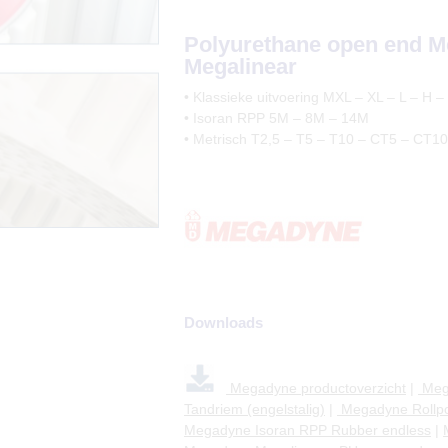
Polyurethane open end M
Megalinear
• Klassieke uitvoering MXL – XL – L – H –
• Isoran RPP 5M – 8M – 14M
• Metrisch T2,5 – T5 – T10 – CT5 – CT10
Downloads
Megadyne productoverzicht
|
Mega
Tandriem (engelstalig)
|
Megadyne Rollpow
Megadyne Isoran RPP Rubber endless
|