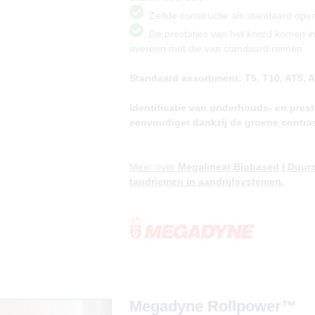
Zelfde constructie als standaard ope
De prestaties van het koord komen in
overeen met die van standaard riemen
Standaard assortiment: T5, T10, AT5, 
Identificatie van onderhouds- en pres
eenvoudiger dankzij de groene contra
Meer over
Megalinear Biobased | Duur
tandriemen in aandrijfsystemen.
Megadyne Rollpower™