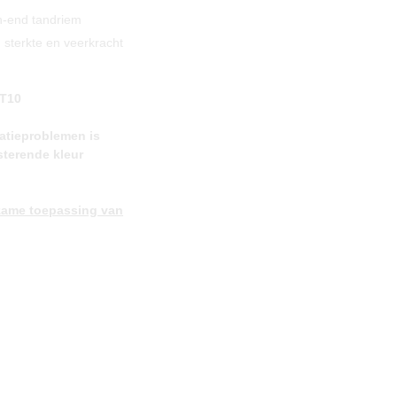
n-end tandriem
 sterkte en veerkracht
AT10
tatieproblemen is
sterende kleur
zame toepassing van