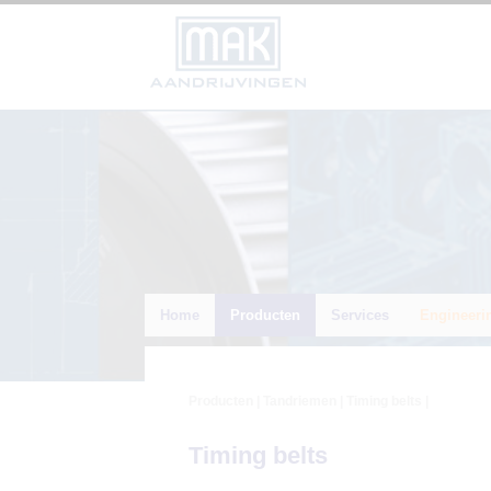
Home
Producten
Services
Engineeri
Producten
|
Tandriemen
| Timing belts |
Timing belts