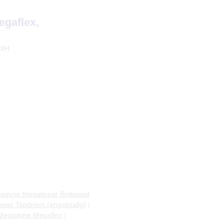
egaflex,
 XH
dyne Megalinear Biobased
er Tandriem (engelstalig)
|
Megadyne Megaflex
|