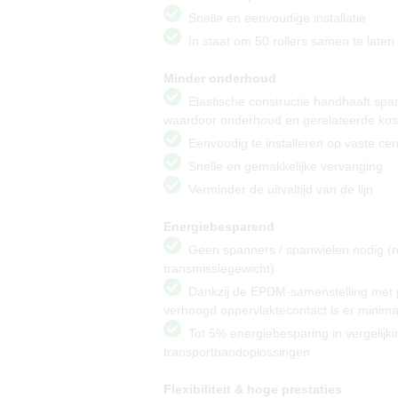
Snelle en eenvoudige installatie
In staat om 50 rollers samen te laten
Minder onderhoud
Elastische constructie handhaaft spann
waardoor onderhoud en gerelateerde ko
Eenvoudig te installeren op vaste cen
Snelle en gemakkelijke vervanging
Verminder de uitvaltijd van de lijn
Energiebesparend
Geen spanners / spanwielen nodig (r
transmissiegewicht)
Dankzij de EPDM-samenstelling met p
verhoogd oppervlaktecontact is er minima
Tot 5% energiebesparing in vergelijki
transportbandoplossingen
Flexibiliteit & hoge prestaties