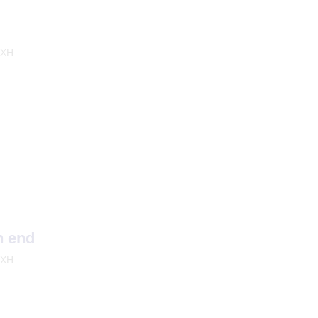
 XH
n end
 XH