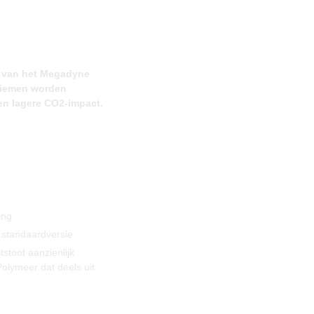
l van het Megadyne
riemen worden
en lagere CO2-impact.
ong
 standaardversie
toot aanzienlijk
olymeer dat deels uit