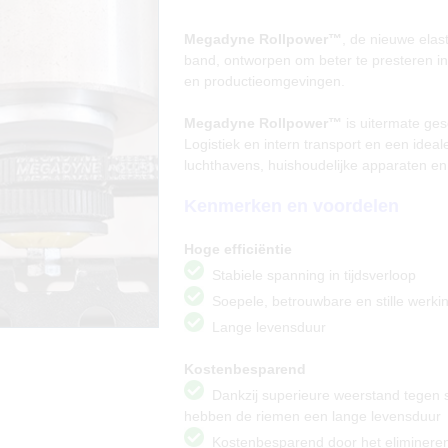
Megadyne Rollpower™
, de nieuwe elas
band, ontworpen om beter te presteren i
en productieomgevingen.
Megadyne Rollpower™
is uitermate ges
Logistiek en intern transport en een idea
luchthavens, huishoudelijke apparaten en
Kenmerken en voordelen
Hoge efficiëntie
Stabiele spanning in tijdsverloop
Soepele, betrouwbare en stille werki
Lange levensduur
Kostenbesparend
Dankzij superieure weerstand tegen s
hebben de riemen een lange levensduur
Kostenbesparend door het elimineren