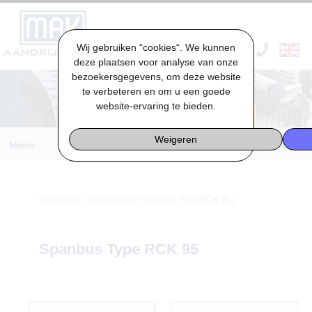
Wij gebruiken “cookies“. We kunnen
VACATURES & STAGES
deze plaatsen voor analyse van onze
bezoekersgegevens, om deze website
te verbeteren en om u een goede
website-ervaring te bieden.
Weigeren
Home
Engineering
Producten
|
Spanbussen
| Spanbus Type RCK 95 |
Spanbus Type RCK 95