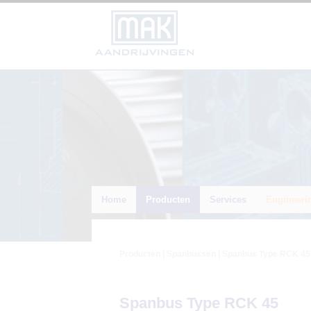
Home
Producten
Services
Engineeri
Producten
|
Spanbussen
| Spanbus Type RCK 45 
Spanbus Type RCK 45