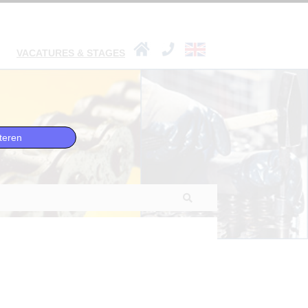
VACATURES & STAGES
teren