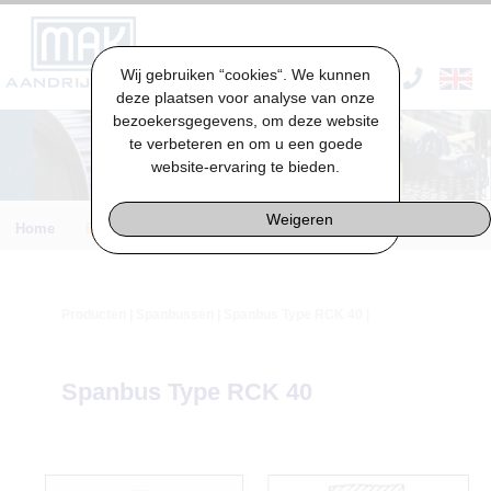
Wij gebruiken “cookies“. We kunnen
VACATURES & STAGES
deze plaatsen voor analyse van onze
bezoekersgegevens, om deze website
te verbeteren en om u een goede
website-ervaring te bieden.
Weigeren
Home
Engineering
Producten
|
Spanbussen
| Spanbus Type RCK 40 |
Spanbus Type RCK 40