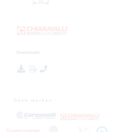
Downloads
O n z e m e r k e n :