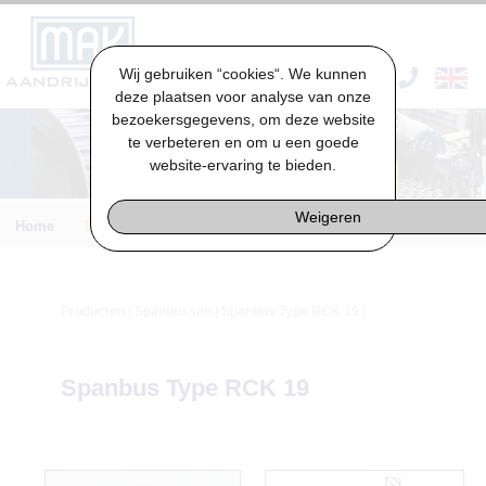
Wij gebruiken “cookies“. We kunnen
VACATURES & STAGES
deze plaatsen voor analyse van onze
bezoekersgegevens, om deze website
te verbeteren en om u een goede
website-ervaring te bieden.
Weigeren
Home
Engineering
Producten
|
Spanbussen
| Spanbus Type RCK 19 |
Spanbus Type RCK 19