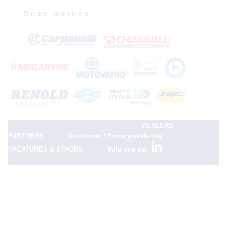
O n z e m e r k e n :
|
DEALERS
|
|
PARTNERS
Disclaimer / Privacyverklaring
|
VACATURES & STAGES
Volg ons op: