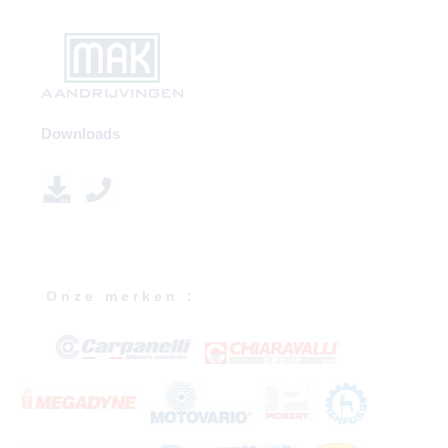
Downloads
O n z e m e r k e n :