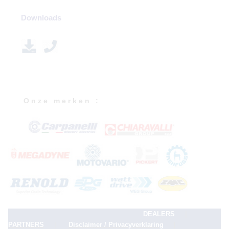
Downloads
O n z e m e r k e n :
|
DEALERS
|
|
PARTNERS
Disclaimer / Privacyverklaring