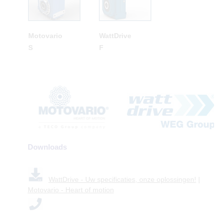
Motovario
WattDrive
S
F
Downloads
WattDrive - Uw specificaties, onze oplossingen!
|
Motovario - Heart of motion