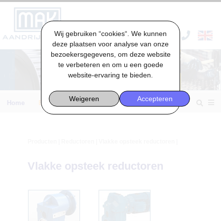
Wij gebruiken “cookies“. We kunnen
VACATURES & STAGES
deze plaatsen voor analyse van onze
bezoekersgegevens, om deze website
te verbeteren en om u een goede
website-ervaring te bieden.
Weigeren
Accepteren
Home
Engineering
Producten
|
Reductoren
| Vlakke opsteek reductoren |
Vlakke opsteek reductoren