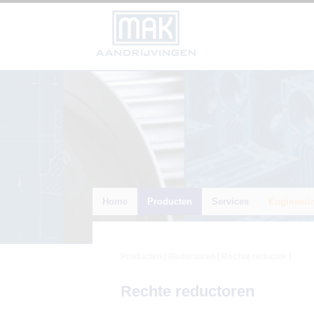
Home
Producten
Services
Engineeri
Producten
|
Reductoren
| Rechte reductor |
Rechte reductoren