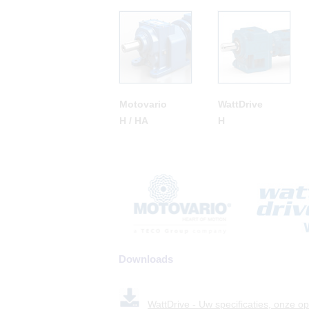
Motovario
WattDrive
H / HA
H
Downloads
WattDrive - Uw specificaties, onze o